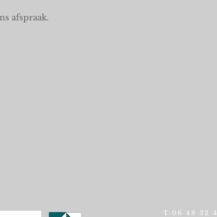
s afspraak.
T:06 48 32